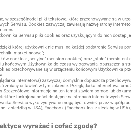
czne, w szczególności pliki tekstowe, które przechowywane są w u
owych Serwisu. Cookies zazwyczaj zawierają nazwę strony interneto
 numer.
wnika Serwisu pliki cookies oraz uzyskującym do nich dostęp jes
dzięki której użytkownik nie musi na każdej podstronie Serwisu po
techniki marketingowe”;
w cookies: „sesyjne” (session cookies) oraz „stałe” (persistent 
iu końcowym Użytkownika do czasu wylogowania, opuszczenia stro
i cookies przechowywane są w urządzeniu końcowym Użytkownika pr
a.
glądarka internetowa) zazwyczaj domyślnie dopuszcza przechowywa
zmiany ustawień w tym zakresie. Przeglądarka internetowa umożl
s Szczegółowe informacje na ten temat zawiera pomoc lub dokumen
iektóre funkcjonalności dostępne na stronach internetowych Serw
wnika Serwisu wykorzystywane mogą być również przez współprac
nc. z siedzibą w USA), Facebook (Facebook Inc. z siedzibą w USA), T
praktyce wyrażać i cofać zgodę?