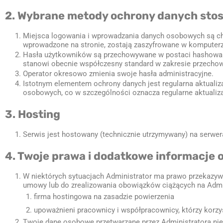
2. Wybrane metody ochrony danych sto
Miejsca logowania i wprowadzania danych osobowych są chro
wprowadzone na stronie, zostają zaszyfrowane w komputerz
Hasła użytkowników są przechowywane w postaci hashowanej
stanowi obecnie współczesny standard w zakresie przecho
Operator okresowo zmienia swoje hasła administracyjne.
Istotnym elementem ochrony danych jest regularna aktuali
osobowych, co w szczególności oznacza regularne aktuali
3. Hosting
Serwis jest hostowany (technicznie utrzymywany) na serwera
4. Twoje prawa i dodatkowe informacje 
W niektórych sytuacjach Administrator ma prawo przekazyw
umowy lub do zrealizowania obowiązków ciążących na Admin
firma hostingowa na zasadzie powierzenia
upoważnieni pracownicy i współpracownicy, którzy korzyst
Twoje dane osobowe przetwarzane przez Administratora nie 