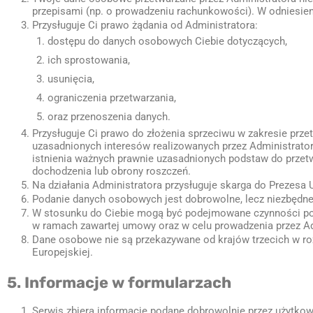
przepisami (np. o prowadzeniu rachunkowości). W odniesieni
Przysługuje Ci prawo żądania od Administratora:
dostępu do danych osobowych Ciebie dotyczących,
ich sprostowania,
usunięcia,
ograniczenia przetwarzania,
oraz przenoszenia danych.
Przysługuje Ci prawo do złożenia sprzeciwu w zakresie pr
uzasadnionych interesów realizowanych przez Administrator
istnienia ważnych prawnie uzasadnionych podstaw do przetw
dochodzenia lub obrony roszczeń.
Na działania Administratora przysługuje skarga do Prezesa
Podanie danych osobowych jest dobrowolne, lecz niezbędne
W stosunku do Ciebie mogą być podejmowane czynności pol
w ramach zawartej umowy oraz w celu prowadzenia przez Ad
Dane osobowe nie są przekazywane od krajów trzecich w roz
Europejskiej.
5. Informacje w formularzach
Serwis zbiera informacje podane dobrowolnie przez użytkow