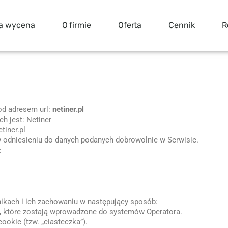
a wycena
O firmie
Oferta
Cennik
R
od adresem url:
netiner.pl
h jest: Netiner
tiner.pl
 odniesieniu do danych podanych dobrowolnie w Serwisie.
:
nikach i ich zachowaniu w następujący sposób:
 które zostają wprowadzone do systemów Operatora.
okie (tzw. „ciasteczka”).