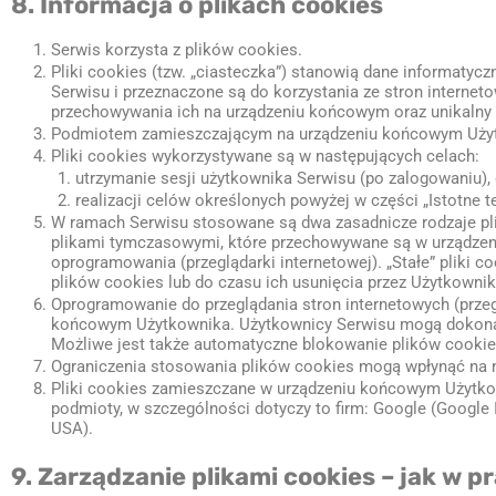
8. Informacja o plikach cookies
Serwis korzysta z plików cookies.
Pliki cookies (tzw. „ciasteczka”) stanowią dane informaty
Serwisu i przeznaczone są do korzystania ze stron internet
przechowywania ich na urządzeniu końcowym oraz unikalny
Podmiotem zamieszczającym na urządzeniu końcowym Użytko
Pliki cookies wykorzystywane są w następujących celach:
utrzymanie sesji użytkownika Serwisu (po zalogowaniu), 
realizacji celów określonych powyżej w części „Istotne 
W ramach Serwisu stosowane są dwa zasadnicze rodzaje plikó
plikami tymczasowymi, które przechowywane są w urządzen
oprogramowania (przeglądarki internetowej). „Stałe” plik
plików cookies lub do czasu ich usunięcia przez Użytkownik
Oprogramowanie do przeglądania stron internetowych (prze
końcowym Użytkownika. Użytkownicy Serwisu mogą dokonać 
Możliwe jest także automatyczne blokowanie plików cookie
Ograniczenia stosowania plików cookies mogą wpłynąć na n
Pliki cookies zamieszczane w urządzeniu końcowym Użytko
podmioty, w szczególności dotyczy to firm: Google (Google I
USA).
9. Zarządzanie plikami cookies – jak w 