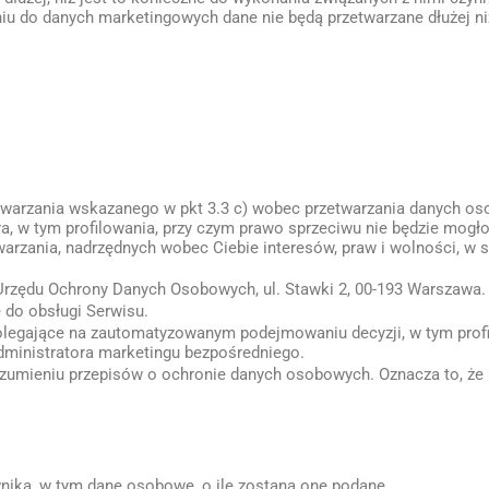
u do danych marketingowych dane nie będą przetwarzane dłużej niż
zetwarzania wskazanego w pkt 3.3 c) wobec przetwarzania danych o
a, w tym profilowania, przy czym prawo sprzeciwu nie będzie mog
arzania, nadrzędnych wobec Ciebie interesów, praw i wolności, w s
 Urzędu Ochrony Danych Osobowych, ul. Stawki 2, 00-193 Warszawa.
 do obsługi Serwisu.
egające na zautomatyzowanym podejmowaniu decyzji, w tym profi
ministratora marketingu bezpośredniego.
umieniu przepisów o ochronie danych osobowych. Oznacza to, że n
nika, w tym dane osobowe, o ile zostaną one podane.