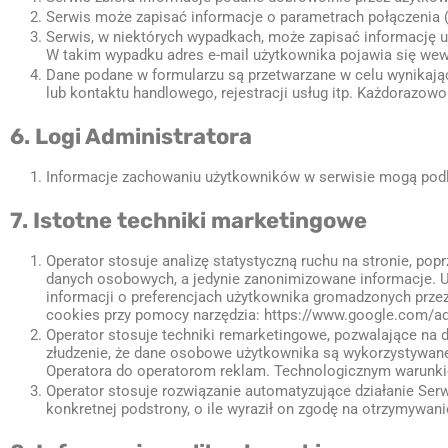
Serwis może zapisać informacje o parametrach połączenia (
Serwis, w niektórych wypadkach, może zapisać informację u
W takim wypadku adres e-mail użytkownika pojawia się wewną
Dane podane w formularzu są przetwarzane w celu wynikając
lub kontaktu handlowego, rejestracji usług itp. Każdorazowo
6. Logi Administratora
Informacje zachowaniu użytkowników w serwisie mogą podl
7. Istotne techniki marketingowe
Operator stosuje analizę statystyczną ruchu na stronie, popr
danych osobowych, a jedynie zanonimizowane informacje. U
informacji o preferencjach użytkownika gromadzonych prze
cookies przy pomocy narzędzia: https://www.google.com/a
Operator stosuje techniki remarketingowe, pozwalające n
złudzenie, że dane osobowe użytkownika są wykorzystywane
Operatora do operatorom reklam. Technologicznym warunkie
Operator stosuje rozwiązanie automatyzujące działanie Ser
konkretnej podstrony, o ile wyraził on zgodę na otrzymywan