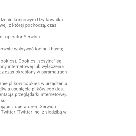
rządzeniu końcowym Użytkownika
wej, z której pochodzą, czas
t operator Serwisu.
nownie wpisywać loginu i hasła;
cookies). Cookies „sesyjne” są
ny internetowej lub wyłączenia
zez czas określony w parametrach
nie plików cookies w urządzeniu
iwia usunięcie plików cookies.
tacja przeglądarki internetowej.
isu.
ujące z operatorem Serwisu
witter (Twitter Inc. z siedzibą w