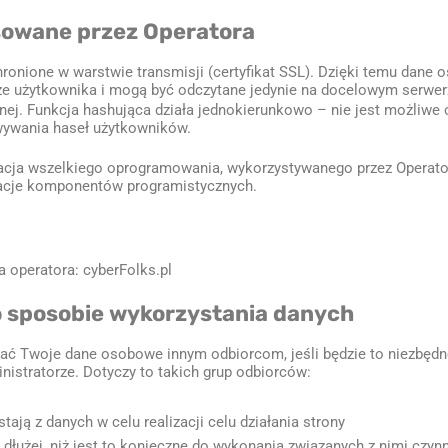
sowane przez Operatora
nione w warstwie transmisji (certyfikat SSL). Dzięki temu dane 
e użytkownika i mogą być odczytane jedynie na docelowym serwer
. Funkcja hashująca działa jednokierunkowo – nie jest możliwe od
wywania haseł użytkowników.
zacja wszelkiego oprogramowania, wykorzystywanego przez Operato
zacje komponentów programistycznych.
 operatora: cyberFolks.pl
o sposobie wykorzystania danych
ać Twoje dane osobowe innym odbiorcom, jeśli będzie to niezbędn
istratorze. Dotyczy to takich grup odbiorców:
ają z danych w celu realizacji celu działania strony
dłużej, niż jest to konieczne do wykonania związanych z nimi czy