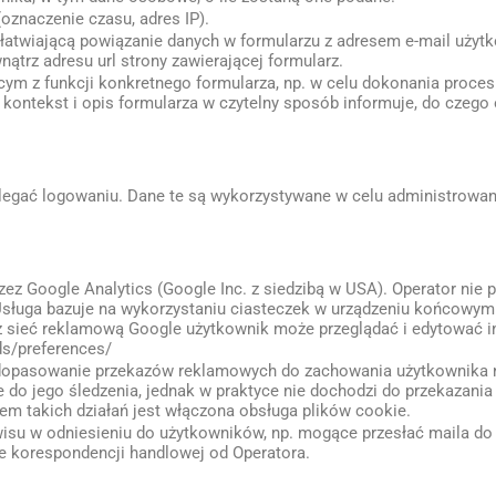
oznaczenie czasu, adres IP).
łatwiającą powiązanie danych w formularzu z adresem e-mail użyt
trz adresu url strony zawierającej formularz.
ym z funkcji konkretnego formularza, np. w celu dokonania proce
 kontekst i opis formularza w czytelny sposób informuje, do czego 
egać logowaniu. Dane te są wykorzystywane w celu administrowan
zez Google Analytics (Google Inc. z siedzibą w USA). Operator nie p
sługa bazuje na wykorzystaniu ciasteczek w urządzeniu końcowym
z sieć reklamową Google użytkownik może przeglądać i edytować i
ds/preferences/
a dopasowanie przekazów reklamowych do zachowania użytkownika 
 do jego śledzenia, jednak w praktyce nie dochodzi do przekazan
m takich działań jest włączona obsługa plików cookie.
wisu w odniesieniu do użytkowników, np. mogące przesłać maila d
ie korespondencji handlowej od Operatora.